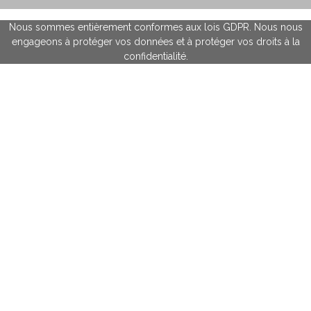
Nous sommes entièrement conformes aux lois GDPR. Nous nous
engageons à protéger vos données et à protéger vos droits à la
confidentialité.
Mes expériences professionnelles qui m'ont construites chez des pâtissiers
de renom; à commencer par Mr
BELLANGER,
meilleur ouvrier de France
chocolatier, puis très vite au côté de
PIERRE HERME
, chez qui j'ai
commencé ma carrière professionnelle, puis chez Cédric Grolet et bien
d'autres encore.
Rejoignez-moi sur
@lespapillesdelouise